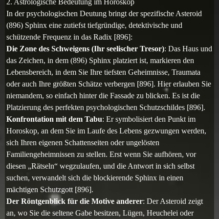
2. Astrologische Bedeutung im Horoskop
In der psychologischen Deutung bringt der spezifische Asteroid
(896) Sphinx eine zutiefst tiefgründige, detektivische und
schützende Frequenz in das Radix [896]:
Die Zone des Schweigens (Ihr seelischer Tresor)
: Das Haus und
das Zeichen, in dem (896) Sphinx platziert ist, markieren den
Lebensbereich, in dem Sie Ihre tiefsten Geheimnisse, Traumata
oder auch Ihre größten Schätze verbergen [896]. Hier erlauben Sie
niemandem, so einfach hinter die Fassade zu blicken. Es ist die
Platzierung des perfekten psychologischen Schutzschildes [896].
Konfrontation mit dem Tabu
: Er symbolisiert den Punkt im
Horoskop, an dem Sie im Laufe des Lebens gezwungen werden,
sich Ihren eigenen Schattenseiten oder ungelösten
Familiengeheimnissen zu stellen. Erst wenn Sie aufhören, vor
diesen „Rätseln“ wegzulaufen, und die Antwort in sich selbst
suchen, verwandelt sich die blockierende Sphinx in einen
mächtigen Schutzgott [896].
Der Röntgenblick für die Motive anderer
: Der Asteroid zeigt
an, wo Sie die seltene Gabe besitzen, Lügen, Heuchelei oder