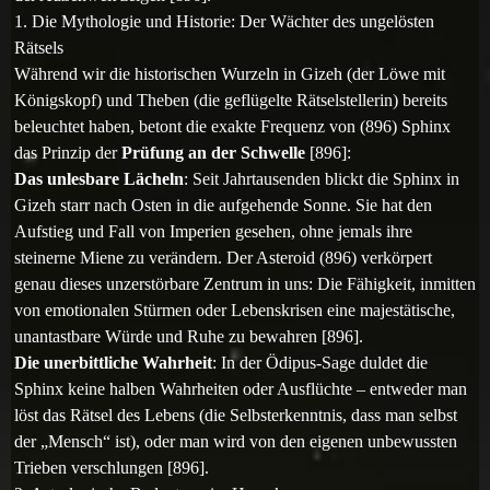
1. Die Mythologie und Historie: Der Wächter des ungelösten
Rätsels
Während wir die historischen Wurzeln in Gizeh (der Löwe mit
Königskopf) und Theben (die geflügelte Rätselstellerin) bereits
beleuchtet haben, betont die exakte Frequenz von (896) Sphinx
das Prinzip der
Prüfung an der Schwelle
[896]:
Das unlesbare Lächeln
: Seit Jahrtausenden blickt die Sphinx in
Gizeh starr nach Osten in die aufgehende Sonne. Sie hat den
Aufstieg und Fall von Imperien gesehen, ohne jemals ihre
steinerne Miene zu verändern. Der Asteroid (896) verkörpert
genau dieses unzerstörbare Zentrum in uns: Die Fähigkeit, inmitten
von emotionalen Stürmen oder Lebenskrisen eine majestätische,
unantastbare Würde und Ruhe zu bewahren [896].
Die unerbittliche Wahrheit
: In der Ödipus-Sage duldet die
Sphinx keine halben Wahrheiten oder Ausflüchte – entweder man
löst das Rätsel des Lebens (die Selbsterkenntnis, dass man selbst
der „Mensch“ ist), oder man wird von den eigenen unbewussten
Trieben verschlungen [896].