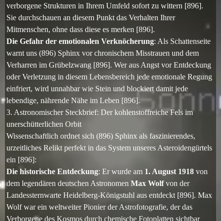
verborgene Strukturen in Ihrem Umfeld sofort zu wittern [896].
Sie durchschauen an diesem Punkt das Verhalten Ihrer
Mitmenschen, ohne dass diese es merken [896].
Die Gefahr der emotionalen Verknöcherung
: Als Schattenseite
warnt uns (896) Sphinx vor chronischem Misstrauen und dem
Verharren im Grübelzwang [896]. Wer aus Angst vor Entdeckung
oder Verletzung in diesem Lebensbereich jede emotionale Regung
einfriert, wird unnahbar wie Stein und blockiert damit jede
lebendige, nährende Nähe im Leben [896].
3. Astronomischer Steckbrief: Der kohlenstoffreiche Fels im
unerschütterlichen Orbit
Wissenschaftlich ordnet sich (896) Sphinx als faszinierendes,
urzeitliches Relikt perfekt in das System unseres Asteroidengürtels
ein [896]:
Die historische Entdeckung
: Er wurde am
1. August 1918
von
dem legendären deutschen Astronomen
Max Wolf
von der
Landessternwarte Heidelberg-Königstuhl aus entdeckt [896]. Max
Wolf war ein weltweiter Pionier der Astrofotografie, der das
Verborgene des Kosmos durch chemische Fotoplatten sichtbar