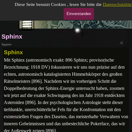
Direkt zum Seiteninhalt
Gabrielle Moog, gepr. Astrologin (DAV)
Diese Seite benutzt Cookies , lesen Sie bitte die
Datenschutzhin
Einverstanden
Menü überspringen
Menü überspringen
Sphinx
Ägypten
Sphinx
Mit Sphinx (astronomisch exakt: 896 Sphinx; provisorische
Bezeichnung: 1918 DV) fokussieren wir uns nun präzise auf den
echten, astronomisch katalogisierten Himmelskörper des großen
Rätselmeisters [896]. Nachdem wir im vorherigen Schritt die
Doppelbedeutung der Sphinx-Energie untersucht haben, zoomen
wir jetzt auf die exakte Schwingung des im Jahr 1918 entdeckten
Asteroiden [896]. In der psychologischen Astrologie steht dieser
tiefdunkle, unerschütterliche Fels für die Konfrontation mit den
existenziellen Fragen des Daseins, das meisterhafte Verwahren von
inneren Geheimnissen und das unbestechliche Pokerface, das wir
der Außenwelt zeigen [896].