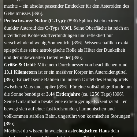
machte – ein absolut passender Entdecker für den Asteroiden des
Geheimnisses [896].
Pechschwarze Natur (C-Typ)
: (896) Sphinx ist ein extrem
dunkler Asteroid des C-Typs [896]. Seine Oberfläche ist reich an
urzeitlichen Kohlenstoffverbindungen und reflektiert nur
verschwindend wenig Sonnenlicht [896]. Wissenschaftlich exakt
spiegelt dies seine astrologische Rolle als Hüter der Dunkelheit
und der unbewussten Tiefen wider [896].
Größe & Orbit
: Mit einem Durchmesser von beachtlichen rund
13,1 Kilometern
ist er ein massiver Körper im Asteroidengürtel
[896]. Er zieht seine Bahnen im inneren Drittel des Hauptgürtels
zwischen Mars und Jupiter [896]. Für eine vollständige Runde um
die Sonne benötigt er
3,44 Erdenjahre
(ca. 1256 Tage) [896].
Seine Umlaufbahn besitzt eine extrem geringe Exzentrizität – er
bewegt sich auf einer fast kreisrunden, harmonischen und
vollkommen stabilen Bahn, ungerührt von kosmischen Störungen
[896].
Möchtest du wissen, in welchem
astrologischen Haus
dein