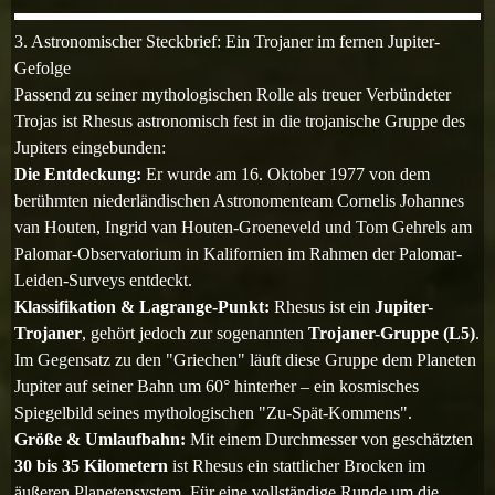
3. Astronomischer Steckbrief: Ein Trojaner im fernen Jupiter-
Gefolge
Passend zu seiner mythologischen Rolle als treuer Verbündeter
Trojas ist Rhesus astronomisch fest in die trojanische Gruppe des
Jupiters eingebunden:
Die Entdeckung:
Er wurde am 16. Oktober 1977 von dem
berühmten niederländischen Astronomenteam Cornelis Johannes
van Houten, Ingrid van Houten-Groeneveld und Tom Gehrels am
Palomar-Observatorium in Kalifornien im Rahmen der Palomar-
Leiden-Surveys entdeckt.
Klassifikation & Lagrange-Punkt:
Rhesus ist ein
Jupiter-
Trojaner
, gehört jedoch zur sogenannten
Trojaner-Gruppe (L5)
.
Im Gegensatz zu den "Griechen" läuft diese Gruppe dem Planeten
Jupiter auf seiner Bahn um 60° hinterher – ein kosmisches
Spiegelbild seines mythologischen "Zu-Spät-Kommens".
Größe & Umlaufbahn:
Mit einem Durchmesser von geschätzten
30 bis 35 Kilometern
ist Rhesus ein stattlicher Brocken im
äußeren Planetensystem. Für eine vollständige Runde um die