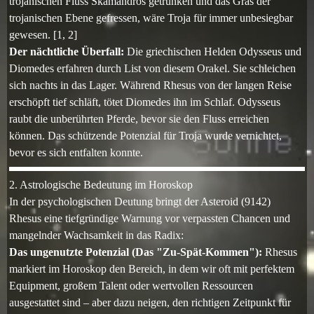
trojanischen Fluss Skamandros getrunken und das Gras der
trojanischen Ebene gefressen, wäre Troja für immer unbesiegbar
gewesen.
[1, 2]
Der nächtliche Überfall:
Die griechischen Helden Odysseus und
Diomedes erfahren durch List von diesem Orakel. Sie schleichen
sich nachts in das Lager. Während Rhesus von der langen Reise
erschöpft tief schläft, tötet Diomedes ihn im Schlaf. Odysseus
raubt die unberührten Pferde, bevor sie den Fluss erreichen
können. Das schützende Potenzial für Troja wurde vernichtet,
bevor es sich entfalten konnte.
2. Astrologische Bedeutung im Horoskop
In der psychologischen Deutung bringt der Asteroid (9142)
Rhesus eine tiefgründige Warnung vor verpassten Chancen und
mangelnder Wachsamkeit in das Radix:
Das ungenutzte Potenzial (Das "Zu-Spät-Kommen"):
Rhesus
markiert im Horoskop den Bereich, in dem wir oft mit perfektem
Equipment, großem Talent oder wertvollen Ressourcen
ausgestattet sind – aber dazu neigen, den richtigen Zeitpunkt für