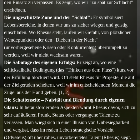
den Einsatz zu verpassen. Es zeigt, wo wir "zu spät zur Schlacht"
erscheinen.
Die ungeschützte Zone und der "Schlaf":
Er symbolisiert
Lebensbereiche, in denen wir uns zu sicher wiegen und geistig
einschlafen. Wo Rhesus steht, laufen wir Gefahr, von plötzlichen
Wendepunkten oder den "Dieben in der Nacht"
(unvorhergesehene Krisen oder Konkurrenten) überrumpelt zu
werden, weil wir nicht wachsam waren.
Die Sabotage des eigenen Erfolgs:
Er zeigt an, wo eine
schicksalhafte Bedingung (das "Trinken aus dem Fluss") kurz vor
der Erfüllung blockiert wird. Oft steht Rhesus für Projekte, die auf
der Zielgeraden scheitern, weil wir im entscheidenden Moment die
Zügel aus der Hand geben.
[1, 2]
Die Schattenseite – Naivität und Blendung durch eigenen
Glanz:
In herausfordernden Aspekten warnt Rhesus davor, sich zu
sehr auf äußeren Prunk, Status oder vergangene Talente zu
verlassen. Man wiegt sich in einer Illusion von Unbesiegbarkeit
und vergisst, dass im realen Leben strategische Vorsicht
(Odysseus) oft über rohes, unvorbereitetes Talent (Rhesus) siegt.