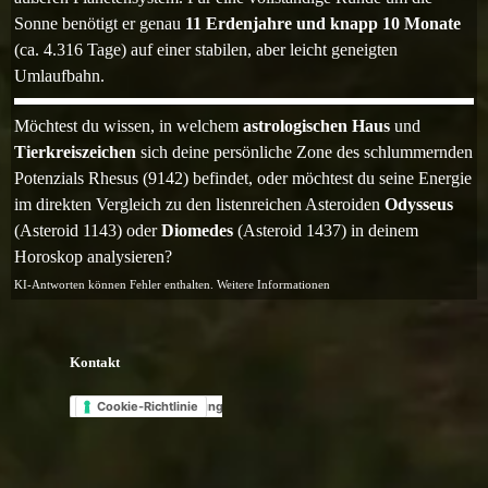
Sonne benötigt er genau
11 Erdenjahre und knapp 10 Monate
(ca. 4.316 Tage) auf einer stabilen, aber leicht geneigten
Umlaufbahn.
Möchtest du wissen, in welchem
astrologischen Haus
und
Tierkreiszeichen
sich deine persönliche Zone des schlummernden
Potenzials Rhesus (9142) befindet, oder möchtest du seine Energie
im direkten Vergleich zu den listenreichen Asteroiden
Odysseus
(Asteroid 1143) oder
Diomedes
(Asteroid 1437) in deinem
Horoskop analysieren?
KI-Antworten können Fehler enthalten. Weitere Informationen
Kontakt
Select Language
▼
Datenschutzerklärung
Cookie-Richtlinie
Zurück zum Seiteninhalt