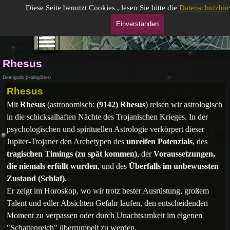
Direkt zum Seiteninhalt
Gabrielle Moog, gepr. Astrologin (DAV)
Diese Seite benutzt Cookies , lesen Sie bitte die
Datenschutzhin
Einverstanden
Menü überspringen
Menü überspringen
Rhesus
Demigods (Halbgötter)
Rhesus
Mit
Rhesus
(astronomisch:
(9142) Rhesus
) reisen wir astrologisch
in die schicksalhaften Nächte des Trojanischen Krieges. In der
psychologischen und spirituellen Astrologie verkörpert dieser
Jupiter-Trojaner
den Archetypen des
unreifen Potenzials
, des
tragischen Timings (zu spät kommen)
, der
Voraussetzungen,
die niemals erfüllt wurden
, und des
Überfalls im unbewussten
Zustand (Schlaf)
.
Er zeigt im Horoskop, wo wir trotz bester Ausrüstung, großem
Talent und edler Absichten Gefahr laufen, den entscheidenden
Moment zu verpassen oder durch Unachtsamkeit im eigenen
"Schattenreich" überrumpelt zu werden.