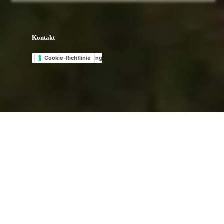
Kontakt
Select Language
▼
Datenschutzerklärung
Cookie-Richtlinie
Zurück zum Seiteninhalt