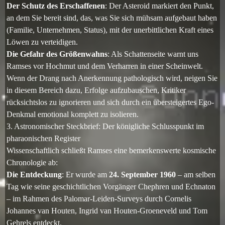
Der Schutz des Erschaffenen
: Der Asteroid markiert den Punkt,
an dem Sie bereit sind, das, was Sie sich mühsam aufgebaut haben
(Familie, Unternehmen, Status), mit der unerbittlichen Kraft eines
Löwen zu verteidigen.
Die Gefahr des Größenwahns
: Als Schattenseite warnt uns
Ramses vor Hochmut und dem Verharren in einer Scheinwelt.
Wenn der Drang nach Anerkennung pathologisch wird, neigen Sie
in diesem Bereich dazu, Erfolge aufzubauschen, Kritiker
rücksichtslos zu ignorieren und sich durch ein übersteigertes Ego-
Denkmal emotional komplett zu isolieren.
3. Astronomischer Steckbrief: Der königliche Schlusspunkt im
pharaonischen Register
Wissenschaftlich schließt Ramses eine bemerkenswerte kosmische
Chronologie ab:
Die Entdeckung
: Er wurde am
24. September 1960
– am selben
Tag wie seine geschichtlichen Vorgänger Chephren und Echnaton
– im Rahmen des Palomar-Leiden-Surveys durch Cornelis
Johannes van Houten, Ingrid van Houten-Groeneveld und Tom
Gehrels entdeckt.