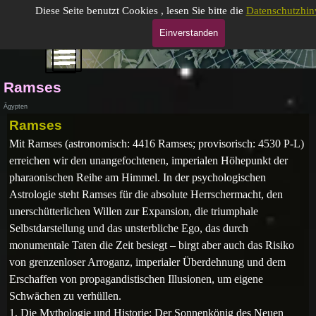
Direkt zum Seiteninhalt
Gabrielle Moog, gepr. Astrologin (DAV)
Diese Seite benutzt Cookies , lesen Sie bitte die
Datenschutzhin
Einverstanden
Menü überspringen
Menü überspringen
Ramses
Ägypten
Ramses
Mit Ramses (astronomisch: 4416 Ramses; provisorisch: 4530 P-L)
erreichen wir den unangefochtenen, imperialen Höhepunkt der
pharaonischen Reihe am Himmel
. In der psychologischen
Astrologie steht Ramses für die absolute Herrschermacht, den
unerschütterlichen Willen zur Expansion, die triumphale
Selbstdarstellung und das unsterbliche Ego, das durch
monumentale Taten die Zeit besiegt – birgt aber auch das Risiko
von grenzenloser Arroganz, imperialer Überdehnung und dem
Erschaffen von propagandistischen Illusionen, um eigene
Schwächen zu verhüllen.
1. Die Mythologie und Historie: Der Sonnenkönig des Neuen