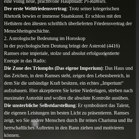
eine völlig neue, prachtvolle Hauptstadt:
Pi-Ramses
.
Der erste Weltfriedensvertrag
: Trotz seiner kriegerischen
Rhetorik bewies er immense Staatskunst. Er schloss mit den
Hethitern den ältesten schriftlich überlieferten Friedensvertrag der
Menschheitsgeschichte.
2. Astrologische Bedeutung im Horoskop
In der psychologischen Deutung bringt der Asteroid (4416)
Ramses eine imperiale, stolze und absolut erfolgsorientierte
Energie in das Radix:
Die Zone des Triumphs (Das eigene Imperium)
: Das Haus und
das Zeichen, in dem Ramses steht, zeigen den Lebensbereich, in
dem Sie die unbändige Kraft besitzen, ein echtes „Imperium“
aufzubauen. Hier akzeptieren Sie keine Niederlagen, streben nach
maximaler Autorität und wollen die absolute Kontrolle ausüben.
Die unsterbliche Selbstdarstellung
: Er symbolisiert das Talent,
die eigenen Leistungen im besten Licht zu präsentieren. Ramses
zeigt, wo Sie andere Menschen durch Ihr reines Charisma und Ihr
herrschaftliches Auftreten in den Bann ziehen und motivieren
können.