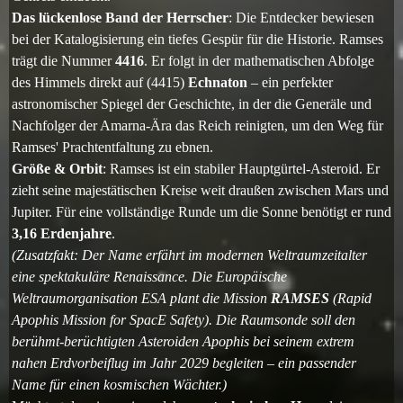
Das lückenlose Band der Herrscher
: Die Entdecker bewiesen
bei der Katalogisierung ein tiefes Gespür für die Historie. Ramses
trägt die Nummer
4416
. Er folgt in der mathematischen Abfolge
des Himmels direkt auf (4415)
Echnaton
– ein perfekter
astronomischer Spiegel der Geschichte, in der die Generäle und
Nachfolger der Amarna-Ära das Reich reinigten, um den Weg für
Ramses' Prachtentfaltung zu ebnen.
Größe & Orbit
: Ramses ist ein stabiler Hauptgürtel-Asteroid. Er
zieht seine majestätischen Kreise weit draußen zwischen Mars und
Jupiter. Für eine vollständige Runde um die Sonne benötigt er rund
3,16 Erdenjahre
.
(Zusatzfakt: Der Name erfährt im modernen Weltraumzeitalter
eine spektakuläre Renaissance. Die Europäische
Weltraumorganisation ESA plant die Mission
RAMSES
(Rapid
Apophis Mission for SpacE Safety). Die Raumsonde soll den
berühmt-berüchtigten Asteroiden Apophis bei seinem extrem
nahen Erdvorbeiflug im Jahr 2029 begleiten – ein passender
Name für einen kosmischen Wächter.)