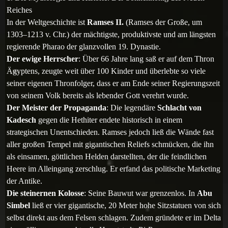
Reiches
In der Weltgeschichte ist
Ramses II.
(Ramses der Große, um
1303–1213 v. Chr.) der mächtigste, produktivste und am längsten
regierende Pharao der glanzvollen 19. Dynastie.
Der ewige Herrscher
: Über 66 Jahre lang saß er auf dem Thron
Ägyptens, zeugte weit über 100 Kinder und überlebte so viele
seiner eigenen Thronfolger, dass er am Ende seiner Regierungszeit
von seinem Volk bereits als lebender Gott verehrt wurde.
Der Meister der Propaganda
: Die legendäre
Schlacht von
Kadesch
gegen die Hethiter endete historisch in einem
strategischen Unentschieden. Ramses jedoch ließ die Wände fast
aller großen Tempel mit gigantischen Reliefs schmücken, die ihn
als einsamen, göttlichen Helden darstellten, der die feindlichen
Heere im Alleingang zerschlug. Er erfand das politische Marketing
der Antike.
Die steinernen Kolosse
: Seine Bauwut war grenzenlos. In
Abu
Simbel
ließ er vier gigantische, 20 Meter hohe Sitzstatuen von sich
selbst direkt aus dem Felsen schlagen. Zudem gründete er im Delta