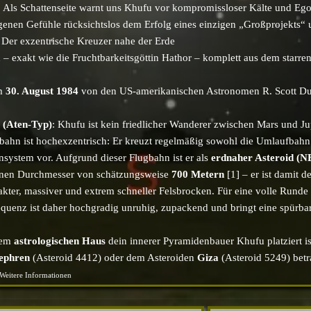
: Als Schattenseite warnt uns Khufu vor kompromissloser Kälte und Egoz
genen Gefühle rücksichtslos dem Erfolg eines einzigen „Großprojekts“ 
: Der exzentrische Kreuzer nahe der Erde
 – exakt wie die Fruchtbarkeitsgöttin Hathor
– komplett aus dem starren
am
30. August 1984
von den US-amerikanischen Astronomen R. Scott Du
 (Aten-Typ)
: Khufu ist kein friedlicher Wanderer zwischen Mars und Ju
fbahn ist hochexzentrisch: Er kreuzt regelmäßig sowohl die Umlaufbahn 
ensystem vor. Aufgrund dieser Flugbahn ist er als
erdnaher Asteroid (N
einen Durchmesser von schätzungsweise
700 Metern
[1] – er ist damit d
kter, massiver und extrem schneller Felsbrocken. Für eine volle Runde 
quenz ist daher hochgradig unruhig, zupackend und bringt eine spürbar
hem
astrologischen Haus
dein innerer Pyramidenbauer Khufu platziert is
ephren
(Asteroid 4412) oder dem Asteroiden
Giza
(Asteroid 5249) betr
Weitere Informationen