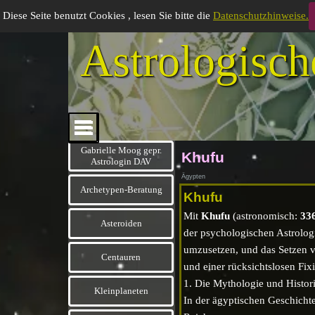
Direkt zum Seiteninhalt
Diese Seite benutzt Cookies , lesen Sie bitte die
Datenschutzhinweise.
Gabrielle Moog, gepr. Astr
Astrologisch
Menü überspringen
Menü überspringen
Menü überspringen
Gabrielle Moog gepr.
Khufu
Astrologin DAV
Ägypten
Archetypen-Beratung
Khufu
Mit
Khufu
(astronomisch:
33
Asteroiden
▼
der psychologischen Astrologi
umzusetzen, und das Setzen v
Centauren
▼
und einer rücksichtslosen Fi
1. Die Mythologie und Histor
Kleinplaneten
▼
In der ägyptischen Geschicht