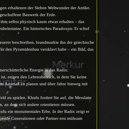
zigen erhaltenen der Sieben Weltwunder der Antike
.
 geschaffene Bauwerk der Erde.
ihm selbst physisch kaum etwas erhalten – das
fenbeinstatue. Ein historisches Paradoxon: Er schuf
neuerer beschreiben, brandmarkte ihn der griechische
für den Pyramidenbau versklavt habe – ein Bild, das
erschütterliche Energie in das Radix:
 ist, zeigen den Lebensbereich, in dem Sie keine
chem Ausmaß zu planen und über Jahre hinweg mit
feld zu spielen. Khufu fordert Sie auf, die Messlatte
n, an dem sich andere orientieren müssen.
ufu ein monumentales Erbe. In der Radix zeigt er
olgende Generationen oder Partner erst mühsam