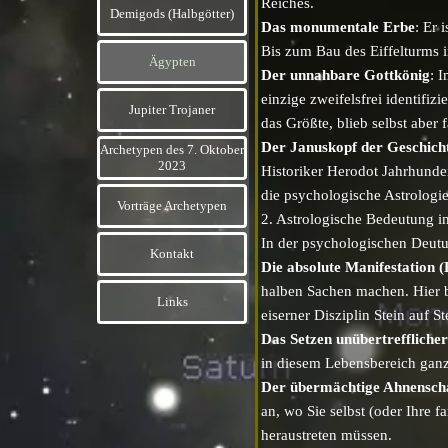
Reiches.
Demigods (Halbgötter)
▼
Das monumentale Erbe
: Er 
Bis zum Bau des Eiffelturms
Ägypten
▼
Der unnahbare Gottkönig
: 
einzige zweifelsfrei identifiz
Jupiter Trojaner
▼
das Größte, blieb selbst aber f
Der Januskopf der Geschich
Archetypen des 7. Oktober
▼
2023
Historiker Herodot Jahrhunde
die psychologische Astrologie 
Vorträge Archetypen
2. Astrologische Bedeutung 
In der psychologischen Deutun
Kontakt
▼
Die absolute Manifestation 
halben Sachen machen. Hier b
Links
▼
eiserner Disziplin Stein auf S
Das Setzen unübertreffliche
in diesem Lebensbereich ganz
Der übermächtige Ahnensch
an, wo Sie selbst (oder Ihre 
heraustreten müssen.