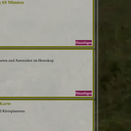
g 60 Minuten
Hinzufügen
neten und Asteroiden im Horoskop
Hinzufügen
 Karte
d Kleinplaneten