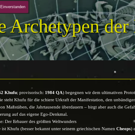
ologin (DAV)
Einverstanden
e Archetypen der
62 Khufu
; provisorisch:
1984 QA
) begegnen wir dem ultimativen Pro
e steht Khufu für die schiere Urkraft der Manifestation, den unbändigen
on Maßstäben, die Jahrtausende überdauern – birgt aber auch die Gefa
xierung auf das eigene Ego-Denkmal.
ie: Der Erbauer des größten Weltwunders
e ist Khufu (besser bekannt unter seinem griechischen Namen
Cheops
) 