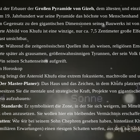
ist der Erbauer der
Großen Pyramide von Gizeh
, dem ältesten und ein
 im 19. Jahrhundert war seine Pyramide das höchste von Menschenhand
Im Gegensatz zu den gigantischen Dimensionen seines Bauwerks ist von 
ierte Abbild von Khufu ist eine winzige, nur ca. 7,5 Zentimeter große El
ast unsichtbar.
te
: Während die zeitgenössischen Quellen ihn als weisen, religiösen Er
rte später als grausamen, größenwahnsinnigen Tyrannen, der sein Volk 
in seinen Schattenseiten aufgreift.
im Horoskop
g bringt der Asteroid Khufu eine extrem fokussierte, machtvolle und un
(Der Master-Planer)
: Das Haus und das Zeichen, in dem Khufu platziert
esitzen Sie die mentale und strategische Kraft, Projekte von gigantis
tein aufzubauen.
r Standards
: Er symbolisiert die Zone, in der Sie sich weigern, im Mittel
 oben anzusetzen. Sie wollen hier ein bleibendes Vermächtnis erschaffe
atten
: Wie wir bei seinem Sohn Chephren
gesehen haben, hinterlässt Kh
familiären Erwartungen) einen riesigen Schatten werfen, aus dem nachf