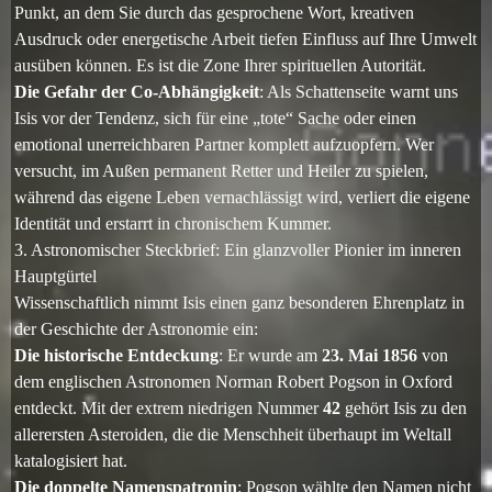
Punkt, an dem Sie durch das gesprochene Wort, kreativen
Ausdruck oder energetische Arbeit tiefen Einfluss auf Ihre Umwelt
ausüben können. Es ist die Zone Ihrer spirituellen Autorität.
Die Gefahr der Co-Abhängigkeit
: Als Schattenseite warnt uns
Isis vor der Tendenz, sich für eine „tote“ Sache oder einen
emotional unerreichbaren Partner komplett aufzuopfern. Wer
versucht, im Außen permanent Retter und Heiler zu spielen,
während das eigene Leben vernachlässigt wird, verliert die eigene
Identität und erstarrt in chronischem Kummer.
3. Astronomischer Steckbrief: Ein glanzvoller Pionier im inneren
Hauptgürtel
Wissenschaftlich nimmt Isis einen ganz besonderen Ehrenplatz in
der Geschichte der Astronomie ein:
Die historische Entdeckung
: Er wurde am
23. Mai 1856
von
dem englischen Astronomen Norman Robert Pogson
in Oxford
entdeckt. Mit der extrem niedrigen Nummer
42
gehört Isis zu den
allerersten Asteroiden, die die Menschheit überhaupt im Weltall
katalogisiert hat.
Die doppelte Namenspatronin
: Pogson wählte den Namen nicht