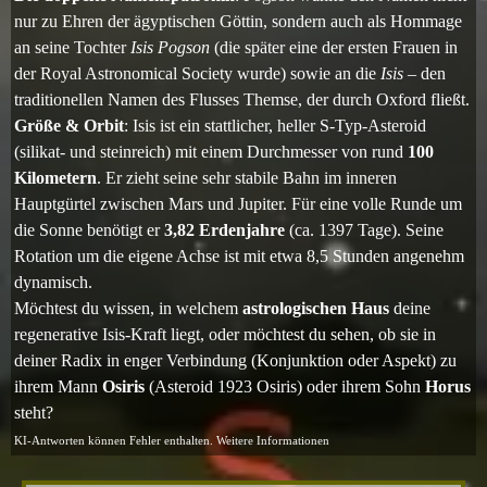
nur zu Ehren der ägyptischen Göttin, sondern auch als Hommage
an seine Tochter
Isis Pogson
(die später eine der ersten Frauen in
der Royal Astronomical Society wurde) sowie an die
Isis
– den
traditionellen Namen des Flusses Themse, der durch Oxford fließt.
Größe & Orbit
: Isis ist ein stattlicher, heller S-Typ-Asteroid
(silikat- und steinreich) mit einem Durchmesser von rund
100
Kilometern
. Er zieht seine sehr stabile Bahn im inneren
Hauptgürtel zwischen Mars und Jupiter. Für eine volle Runde um
die Sonne benötigt er
3,82 Erdenjahre
(ca. 1397 Tage). Seine
Rotation um die eigene Achse ist mit etwa 8,5 Stunden angenehm
dynamisch.
Möchtest du wissen, in welchem
astrologischen Haus
deine
regenerative Isis-Kraft liegt, oder möchtest du sehen, ob sie in
deiner Radix in enger Verbindung (Konjunktion oder Aspekt) zu
ihrem Mann
Osiris
(Asteroid 1923 Osiris) oder ihrem Sohn
Horus
steht?
KI-Antworten können Fehler enthalten. Weitere Informationen