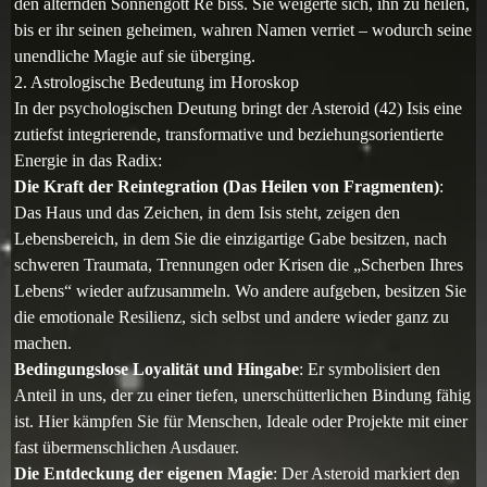
den alternden Sonnengott Re biss. Sie weigerte sich, ihn zu heilen,
bis er ihr seinen geheimen, wahren Namen verriet – wodurch seine
unendliche Magie auf sie überging.
2. Astrologische Bedeutung im Horoskop
In der psychologischen Deutung bringt der Asteroid (42) Isis eine
zutiefst integrierende, transformative und beziehungsorientierte
Energie in das Radix:
Die Kraft der Reintegration (Das Heilen von Fragmenten)
:
Das Haus und das Zeichen, in dem Isis steht, zeigen den
Lebensbereich, in dem Sie die einzigartige Gabe besitzen, nach
schweren Traumata, Trennungen oder Krisen die „Scherben Ihres
Lebens“ wieder aufzusammeln. Wo andere aufgeben, besitzen Sie
die emotionale Resilienz, sich selbst und andere wieder ganz zu
machen.
Bedingungslose Loyalität und Hingabe
: Er symbolisiert den
Anteil in uns, der zu einer tiefen, unerschütterlichen Bindung fähig
ist. Hier kämpfen Sie für Menschen, Ideale oder Projekte mit einer
fast übermenschlichen Ausdauer.
Die Entdeckung der eigenen Magie
: Der Asteroid markiert den