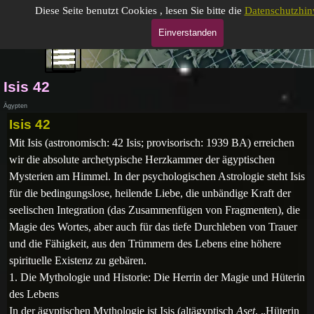
Direkt zum Seiteninhalt
Gabrielle Moog, gepr. Astrologin (DAV)
Diese Seite benutzt Cookies , lesen Sie bitte die
Datenschutzhin
Einverstanden
Menü überspringen
Menü überspringen
Isis 42
Ägypten
Isis 42
Mit Isis (astronomisch: 42 Isis; provisorisch: 1939 BA) erreichen
wir die absolute archetypische Herzkammer der ägyptischen
Mysterien am Himmel
. In der psychologischen Astrologie steht Isis
für die bedingungslose, heilende Liebe, die unbändige Kraft der
seelischen Integration (das Zusammenfügen von Fragmenten), die
Magie des Wortes, aber auch für das tiefe Durchleben von Trauer
und die Fähigkeit, aus den Trümmern des Lebens eine höhere
spirituelle Existenz zu gebären.
1. Die Mythologie und Historie: Die Herrin der Magie und Hüterin
des Lebens
In der ägyptischen Mythologie ist Isis (altägyptisch
Aset
, „Hüterin