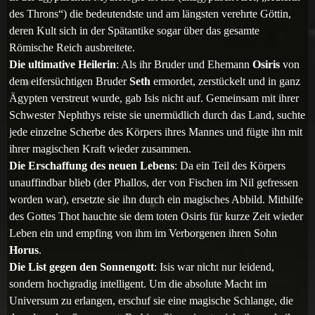
des Throns“) die bedeutendste und am längsten verehrte Göttin,
deren Kult sich in der Spätantike sogar über das gesamte
Römische Reich ausbreitete.
Die ultimative Heilerin
: Als ihr Bruder und Ehemann
Osiris
von
dem eifersüchtigen Bruder
Seth
ermordet, zerstückelt und in ganz
Ägypten verstreut wurde, gab Isis nicht auf. Gemeinsam mit ihrer
Schwester Nephthys reiste sie unermüdlich durch das Land, suchte
jede einzelne Scherbe des Körpers ihres Mannes und fügte ihn mit
ihrer magischen Kraft wieder zusammen.
Die Erschaffung des neuen Lebens
: Da ein Teil des Körpers
unauffindbar blieb (der Phallos, der von Fischen im Nil gefressen
worden war), ersetzte sie ihn durch ein magisches Abbild. Mithilfe
des Gottes Thot hauchte sie dem toten Osiris für kurze Zeit wieder
Leben ein und empfing von ihm im Verborgenen ihren Sohn
Horus
.
Die List gegen den Sonnengott
: Isis war nicht nur leidend,
sondern hochgradig intelligent. Um die absolute Macht im
Universum zu erlangen, erschuf sie eine magische Schlange, die